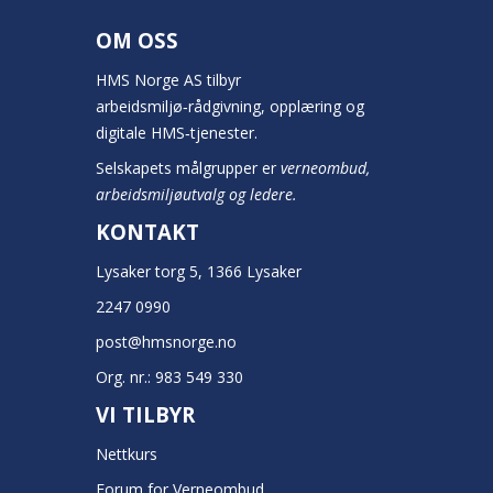
OM OSS
HMS Norge AS tilbyr
arbeidsmiljø‑rådgivning, opplæring og
digitale HMS‑tjenester.
Selskapets målgrupper er
verneombud,
arbeidsmiljøutvalg og ledere.
KONTAKT
Lysaker torg 5, 1366 Lysaker
2247 0990
post@hmsnorge.no
Org. nr.: 983 549 330
VI TILBYR
Nettkurs
Forum for Verneombud