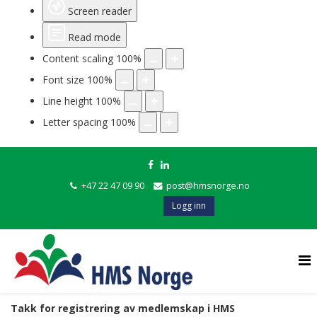
Screen reader
Read mode
Content scaling
100
%
Font size
100
%
Line height
100
%
Letter spacing
100
%
+47 22 47 09 90
post@hmsnorge.no
Logg inn
Takk for registrering av medlemskap i HMS