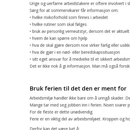
Unge og uerfarne arbeidstakere er oftere involvert 
Sørg for at sommervikarer får informasjon om:
• hvilke risikoforhold som finnes i arbeidet
• hvilke rutiner som skal følges
• bruk av personlig verneutstyr, dersom det er aktuelt
• hvem de kan spørre om hjelp
• hva de skal gjøre dersom noe virker farlig eller usikk
• hva de gjør i en nød- eller beredskapssituasjon
• sitt eget ansvar for å medvirke til et sikkert arbeidsm
Det er ikke nok å gi informasjon. Man må også forsik
Bruk ferien til det den er ment for
Arbeidsmiljø handler ikke bare om å unngå skader. De
Mange tar med seg jobben inn i ferien. Noen svarer 
For de fleste er dette unødvendig.
Ferie er en viktig del av arbeidsmiljøet. Kroppen og h
Derfor kan det være lurt å: