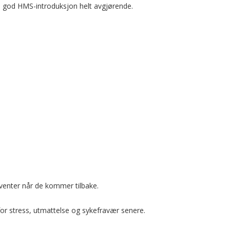
n god HMS-introduksjon helt avgjørende.
venter når de kommer tilbake.
 for stress, utmattelse og sykefravær senere.