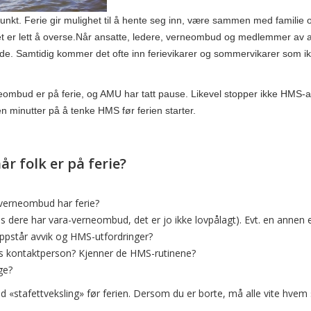
kt. Ferie gir mulighet til å hente seg inn, være sammen med familie og 
er lett å overse.
Når ansatte, ledere, verneombud og medlemmer av arb
de. Samtidig kommer det ofte inn ferievikarer og sommervikarer som ik
bud er på ferie, og AMU har tatt pause. Likevel stopper ikke HMS-ansv
en minutter på å tenke HMS før ferien starter.
r folk er på ferie?
erneombud har ferie?
s dere har vara-verneombud, det er jo ikke lovpålagt). Evt. en annen e
ppstår avvik og HMS-utfordringer?
s kontaktperson? Kjenner de HMS-rutinene?
ge?
d «stafettveksling» før ferien. Dersom du er borte, må alle vite hvem