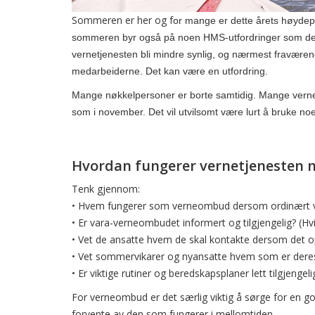
Sommeren er her og f
or mange er dette årets høydepun
sommeren byr også på noen HMS-utfordringer som det 
vernetjenesten bli mindre synlig, og nærmest fraværen
medarbeiderne. Det kan være en utfordring.
Mange nøkkelpersoner er borte samtidig. Mange verneom
som i november.
Det vil utvilsomt være lurt å bruke no
Hvordan fungerer vernetjenesten nå
Tenk gjennom:
• Hvem fungerer som verneombud dersom ordinært v
• Er vara-verneombudet informert og tilgjengelig? (Hvi
• Vet de ansatte hvem de skal kontakte dersom det o
• Vet sommervikarer og nyansatte hvem som er dere
• Er viktige rutiner og beredskapsplaner lett tilgjengeli
For verneombud er det særlig viktig å sørge for en go
forvente av den som fungerer i mellomtiden.