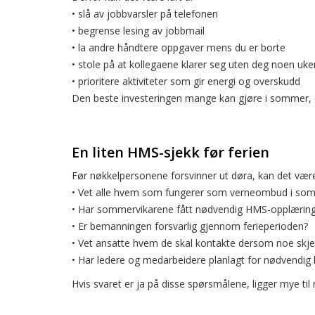
• slå av jobbvarsler på telefonen
• begrense lesing av jobbmail
• la andre håndtere oppgaver mens du er borte
• stole på at kollegaene klarer seg uten deg noen uke
• prioritere aktiviteter som gir energi og overskudd
Den beste investeringen mange kan gjøre i sommer, er
En liten HMS-sjekk før ferien
Før nøkkelpersonene forsvinner ut døra, kan det være 
• Vet alle hvem som fungerer som verneombud i so
• Har sommervikarene fått nødvendig HMS-opplærin
• Er bemanningen forsvarlig gjennom ferieperioden?
• Vet ansatte hvem de skal kontakte dersom noe skje
• Har ledere og medarbeidere planlagt for nødvendig h
Hvis svaret er ja på disse spørsmålene, ligger mye ti