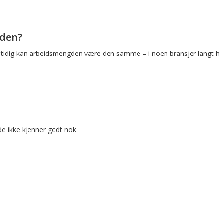
oden?
dig kan arbeidsmengden være den samme – i noen bransjer langt høye
de ikke kjenner godt nok