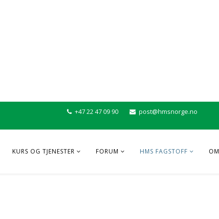
+47 22 47 09 90
post@hmsnorge.no
KURS OG TJENESTER
FORUM
HMS FAGSTOFF
OM