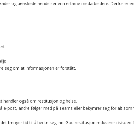
i skader og uønskede hendelser enn erfarne medarbeidere. Derfor er e
ert
iljø
re seg om at informasjonen er forstått.
t handler også om restitusjon og helse.
på e-post, andre følger med på Teams eller bekymrer seg for alt som 
odet trenger tid til å hente seg inn. God restitusjon reduserer risikoen