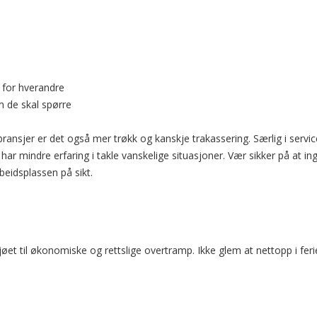
p for hverandre
 de skal spørre
bransjer er det også mer trøkk og kanskje trakassering. Særlig i servi
ar mindre erfaring i takle vanskelige situasjoner. Vær sikker på at in
rbeidsplassen på sikt.
jøet til økonomiske og rettslige overtramp. Ikke glem at nettopp i feri