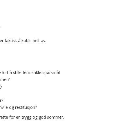
r
 faktisk å koble helt av.
lurt å stille fem enkle spørsmål:
mmer?
g?
r?
vile og restitusjon?
l rette for en trygg og god sommer.