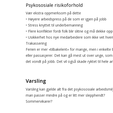
Psykososiale risikoforhold
Vær ekstra oppmerksom på dette
• Høyere arbeidspress på de som er igjen på jobb
• Stress knyttet til underbemanning
• Flere konflikter fordi folk blir slitne og må dekke op
• Usikkerhet hos nye medarbeidere som ikke vet hvem
Trakassering
Ferien er mer «tilbakelent» for mange, men i enkelte 
eller passasjerer. Det kan gå mest ut over unge, som h
det vondt på jobb. Det vil også skade ryktet til hele a
Varsling
Varsling kan gjelde alt fra det psykososiale arbeidsmil
man passer mindre på og er litt mer slepphendt?
Sommervikarer?