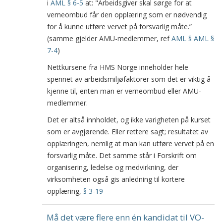
i
AML § 6-5
at: "Arbeidsgiver skal sørge for at
verneombud får den opplæring som er nødvendig
for å kunne utføre vervet på forsvarlig måte.”
(samme gjelder AMU-medlemmer, ref
AML § AML §
7-4
)
Nettkursene fra HMS Norge inneholder hele
spennet av arbeidsmiljøfaktorer som det er viktig å
kjenne til, enten man er verneombud eller AMU-
medlemmer.
Det er altså innholdet, og ikke varigheten på kurset
som er avgjørende. Eller rettere sagt; resultatet av
opplæringen, nemlig at man kan utføre vervet på en
forsvarlig måte. Det samme står i Forskrift om
organisering, ledelse og medvirkning, der
virksomheten også gis anledning til kortere
opplæring,
§ 3-19
Må det være flere enn én kandidat til VO-