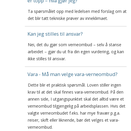
er topp – hva gjør jeg?
Ta spørsmålet opp med ledelsen med forslag om at
det blir tatt tekniske prøver av inneklimaet.
Kan jeg stilles til ansvar?
Nei, det du gjør som verneombud – selv å stanse
arbeidet – gjør du ut fra din egen vurdering, og kan
ikke stilles til ansvar.
Vara - Må man velge vara-verneombud?
Dette blir et praktisk spørsmål. Loven stiller ingen
krav til at det skal finnes vara-verneombud. På den
annen side, I utgangspunktet skal det alltid være et
verneombud tilgjengelig på arbeidsplassen. Hvis det
valgte verneombudet f.eks. har mye fravær p.g.a.
reiser, skift eller liknende, bør det velges et vara-
verneombud.