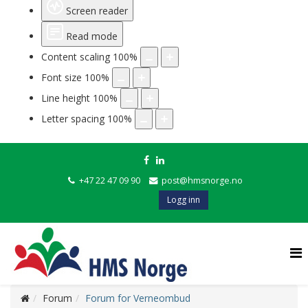
Screen reader
Read mode
Content scaling
100
%
Font size
100
%
Line height
100
%
Letter spacing
100
%
+47 22 47 09 90
post@hmsnorge.no
Logg inn
Forum
Forum for Verneombud